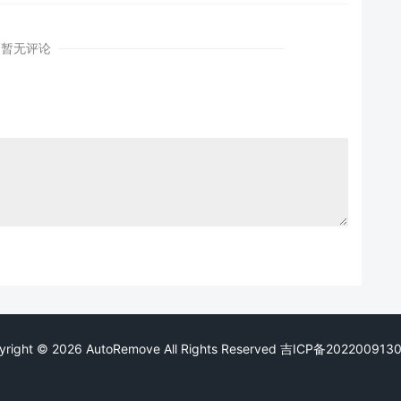
暂无评论
yright © 2026 AutoRemove All Rights Reserved
吉ICP备202200913