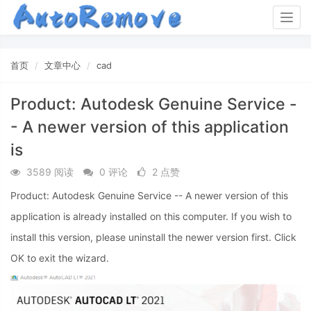
Togg
navig
首页
文章中心
cad
Product: Autodesk Genuine Service -
- A newer version of this application
is
3589 阅读
0 评论
2 点赞
Product: Autodesk Genuine Service -- A newer version of this
application is already installed on this computer. If you wish to
install this version, please uninstall the newer version first. Click
OK to exit the wizard.