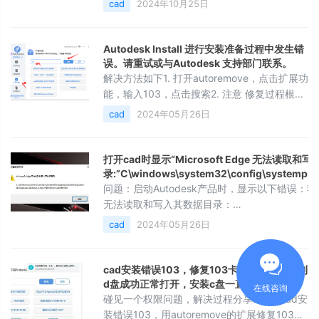
cad
2024年10月25日
Autodesk Install 进行安装准备过程中发生错
误。请重试或与Autodesk 支持部门联系。
解决方法如下1. 打开autoremove，点击扩展功
能，输入103，点击搜索2. 注意 修复过程根据
情况可能会很慢3. 等待提示修复成功，再尝试
cad
2024年05月26日
重新安装软件。
打开cad时显示“Microsoft Edge 无法读取和
录:”C\windows\system32\config\systemprof
问题：启动Autodesk产品时，显示以下错误：我们无
无法读取和写入其数据目录：
C\windows\system32\config\systemprofile\
cad
2024年05月26日
2023\R24, 2\chs\Webview211\EBWe
取决于产品版本和
cad安装错误103，修复103卡在最后。安装到
d盘成功正常打开，安装c盘一直正在加载
在线咨询
碰见一个权限问题，解决过程分享出来1.cad安
装错误103，用autoremove的扩展修复103卡