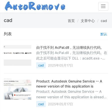
Togg
navig
cad
首页
文章中心
cad
列表
默认
由于找不到 AcPal.dll，无法继续执行代码。
由于找不到 AcPal.dll，无法继续执行代码。在
此之后可能会显示以下 DLL：acadlt.exe -
System Error The code execution cannot
cad
2025年05月17日
proceed because AcPal.dll was not
found.Reinstalling the program may fix this
problem.
Product: Autodesk Genuine Service -- A
newer version of this application is
Product: Autodesk Genuine Service -- A
newer version of this application is already
installed on this computer. If you wish to
cad
2025年05月17日
install this version, please uninstall the