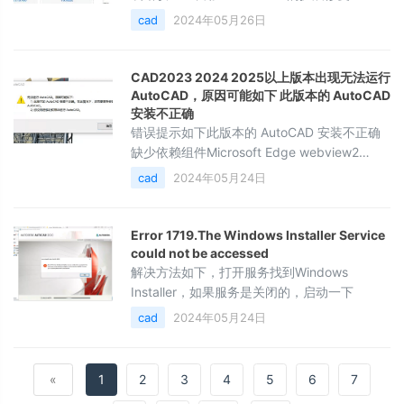
在最后。2.安装到d盘成功正常打开，安装c盘
cad
2024年05月26日
一直正在加载3.用扩展功能里的system权限运
行acad.exe也就是cad的主程序打开提示如下
无法创建数据目录Microsoft Edge 无法读取和
CAD2023 2024 2025以上版本出现无法运行
写入其数据目录
AutoCAD，原因可能如下 此版本的 AutoCAD
C\windows\system32\config\systemprofile
安装不正确
错误提示如下此版本的 AutoCAD 安装不正确
缺少依赖组件Microsoft Edge webview2
Runtime缺少依赖组件 Microsoft.NET跟You
cad
2024年05月24日
must install .NET Desktop Runtime1. 打开
**autoremove**，点击**扩展**，输入 **无
法运行**，点击**搜索**2. 你的软件属于什么
Error 1719.The Windows lnstaller Service
版本就选什么按钮，如图3.如
could not be accessed
解决方法如下，打开服务找到Windows
Installer，如果服务是关闭的，启动一下
cad
2024年05月24日
«
1
2
3
4
5
6
7