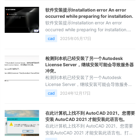
newer version first. Click OK
软件安装提示Installation error An error
occurred while preparing for installation.
软件安装提示Installation error An error
occurred while preparing for installation.使
用autoremove清理之后点击扩展里103按钮，
cad
2025年05月17日
如果还是不行这里下安装包重新安装
https://libuluo.com/softwares1. 打开
autoremove，点击扩展功能，输入103，点击
检测到本机已经安装了另一个Autodesk
搜索2. 注意 修复过程根据情况可
License Server，继续安装可能会导致服务器
冲突。
检测到本机已经安装了另一个Autodesk
License Server，继续安装可能会导致服务器
冲突。清先卸载其他版本的Autodesk License
cad
2024年12月17日
Server，然后再运行本工具。另一个Autodesk
License Server运行信息如下:PID:5360启动
位置:C:Program Files (x86)\Common
在此计算机上找不到 AutoCAD 2021。您需要
Files\Autodesk Shared\Network L
安装 AutoCAD 2021 才能安装此语言包。
在此计算机上找不到 AutoCAD 2021。您需要
安装AutoCAD 2021 才能安装此语言包。打开
autoremove选择 cad跟版本点击清理