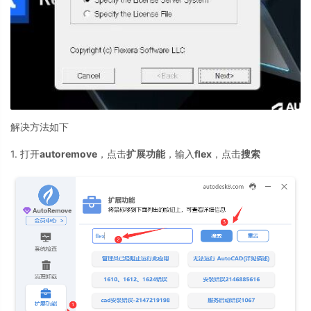
解决方法如下
1. 打开
autoremove
，点击
扩展功能
，输入
flex
，点击
搜索