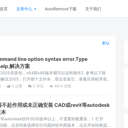
首页
文章中心
AutoRemove下载
关于我们
默认
d line option syntax error.Type
 help.解决方案
+2005安装包，x64跟x86版本都可以这样操作2. 参考以下路
解压2005，打开那个文件夹，双击安装它。查看应用程序里是
径中有没中文，去掉中文在重复以上步骤进行安装。
日
0 点赞
0
评论
4014 浏览
起作用或未正确安装 CAD或revit等autodesk
版本
t等autodesk软件2020版本以上，不需要卸载重装，1. 打开
击扩展功能，点击转换选择你出问题的软件跟版本，点击开始转换提示