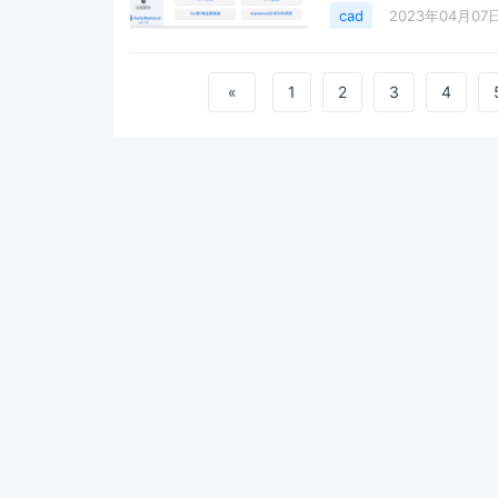
成功即可。如果转换成功
cad
2023年04月07
以在我们网站下载，里
https://autodesk8.com
«
1
2
3
4