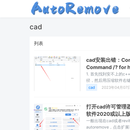
cad
列表
cad安装出错：Comman
Command /? for
1. 首先找到安不上的c+
径，然后用压缩软件右键
否安装上。或者观察路
cad
2023年04月07
打开cad许可管理器不
软件2020或以上
一般出现在cad或者revi
autoremove，点