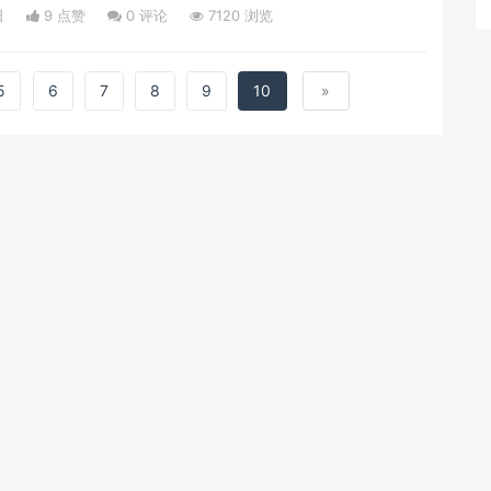
依然许可错误，就用替换的方法激活一下即可。比如cad就可
日
9 点赞
0
评论
7120 浏览
面有替换文件。详细看安装教程下载地址
/package/101.
5
6
7
8
9
10
»