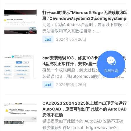
打开cad时显示“Microsoft Edge 无法读取和
录:”C\windows\system32\config\systemprof
问题：启动Autodesk产品时，显示以下错误：我们无
无法读取和写入其数据目录：
C\windows\system32\config\systemprofile\
cad
2024年05月26日
2023\R24, 2\chs\Webview211\EBWe
取决于产品版本和
cad安装错误103，修复103卡在最后。安装到
d盘成功正常打开，安装c盘一直正在加载
碰见一个权限问题，解决过程分享出来1.cad安
在线咨询
装错误103，用autoremove的扩展修复103卡
在最后。2.安装到d盘成功正常打开，安装c盘
cad
2024年05月26日
一直正在加载3.用扩展功能里的system权限运
行acad.exe也就是cad的主程序打开提示如下
无法创建数据目录Microsoft Edge 无法读取和
CAD2023 2024 2025以上版本出现无法运行
写入其数据目录
AutoCAD，原因可能如下 此版本的 AutoCAD
C\windows\system32\config\systemprofile
安装不正确
错误提示如下此版本的 AutoCAD 安装不正确
缺少依赖组件Microsoft Edge webview2