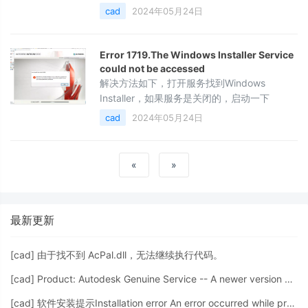
Runtime缺少依赖组件 Microsoft.NET跟You
cad
2024年05月24日
must install .NET Desktop Runtime1. 打开
**autoremove**，点击**扩展**，输入 **无
法运行**，点击**搜索**2. 你的软件属于什么
Error 1719.The Windows lnstaller Service
版本就选什么按钮，如图3.如
could not be accessed
解决方法如下，打开服务找到Windows
Installer，如果服务是关闭的，启动一下
cad
2024年05月24日
«
»
最新更新
[
cad
]
由于找不到 AcPal.dll，无法继续执行代码。
[
cad
]
Product: Autodesk Genuine Service -- A newer version of this application is
[
cad
]
软件安装提示Installation error An error occurred while preparing for installation.